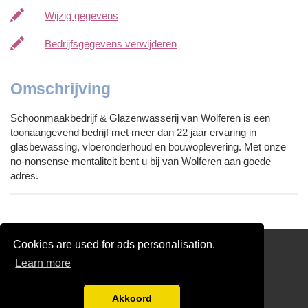
Wijzig gegevens
Bedrijfsgegevens verwijderen
Omschrijving
Schoonmaakbedrijf & Glazenwasserij van Wolferen is een
toonaangevend bedrijf met meer dan 22 jaar ervaring in
glasbewassing, vloeronderhoud en bouwoplevering. Met onze
no-nonsense mentaliteit bent u bij van Wolferen aan goede
adres.
Cookies are used for ads personalisation.
Wat kost een glazenwasser?
Learn more
Partners
Gratis Glazenwasser Offertes Vergelijken
Akkoord