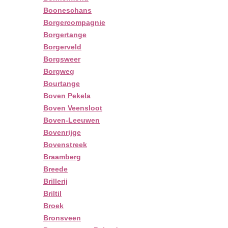
Booneschans
Borgercompagnie
Borgertange
Borgerveld
Borgsweer
Borgweg
Bourtange
Boven Pekela
Boven Veensloot
Boven-Leeuwen
Bovenrijge
Bovenstreek
Braamberg
Breede
Brillerij
Briltil
Broek
Bronsveen