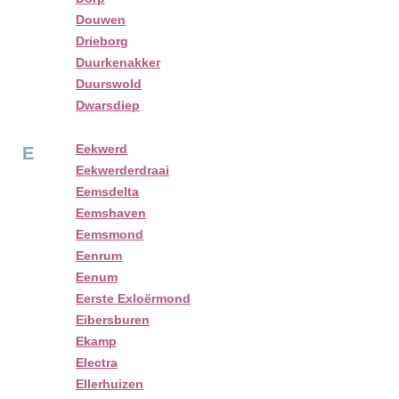
Douwen
Drieborg
Duurkenakker
Duurswold
Dwarsdiep
Eekwerd
E
Eekwerderdraai
Eemsdelta
Eemshaven
Eemsmond
Eenrum
Eenum
Eerste Exloërmond
Eibersburen
Ekamp
Electra
Ellerhuizen