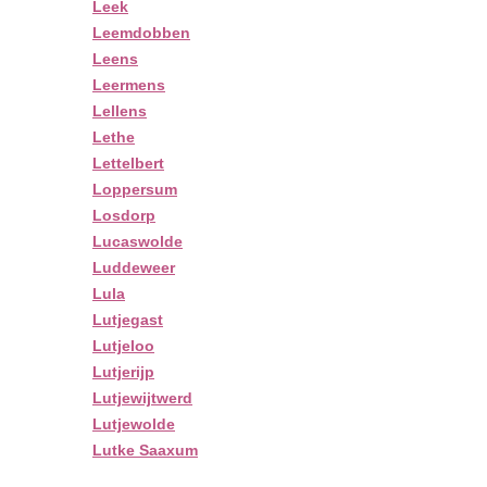
Leek
Leemdobben
Leens
Leermens
Lellens
Lethe
Lettelbert
Loppersum
Losdorp
Lucaswolde
Luddeweer
Lula
Lutjegast
Lutjeloo
Lutjerijp
Lutjewijtwerd
Lutjewolde
Lutke Saaxum