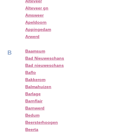
Alteveer
Alteveer gn
Amsweer
Apeldoorn
Appingedam
Arwerd
Baamsum
B
Bad Nieuweschans
Bad nieuweschans
Baflo
Bakkerom
Balmahuizen
Barlage
Barnflair
Barnwerd
Bedum
Beersterhoogen
Beerta