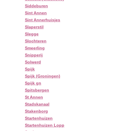
Siddeburen
Sint Annen
Sint Annerhuisjes
Slaperstil
Slegge
Slochteren
Smeerling
Snipperij
Solwerd
Spijk
Spijk (Groningen)
Spijk gn
Spitsbergen
St Annen
Stadskanaal
Stakenborg
Startenhuizen
Startenhuizen Lopp