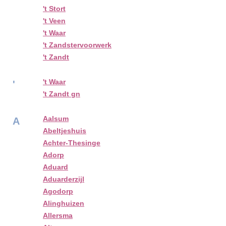
't Stort
't Veen
't Waar
't Zandstervoorwerk
't Zandt
't Waar
'
't Zandt gn
Aalsum
A
Abeltjeshuis
Achter-Thesinge
Adorp
Aduard
Aduarderzijl
Agodorp
Alinghuizen
Allersma