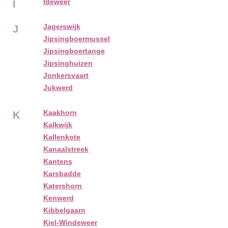
Ideweer
I
Jagerswijk
J
Jipsingboermussel
Jipsingboertange
Jipsinghuizen
Jonkersvaart
Jukwerd
Kaakhorn
K
Kalkwijk
Kallenkote
Kanaalstreek
Kantens
Karsbadde
Katershorn
Kenwerd
Kibbelgaarn
Kiel-Windeweer