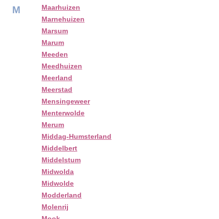
Maarhuizen
M
Marnehuizen
Marsum
Marum
Meeden
Meedhuizen
Meerland
Meerstad
Mensingeweer
Menterwolde
Merum
Middag-Humsterland
Middelbert
Middelstum
Midwolda
Midwolde
Modderland
Molenrij
Mook