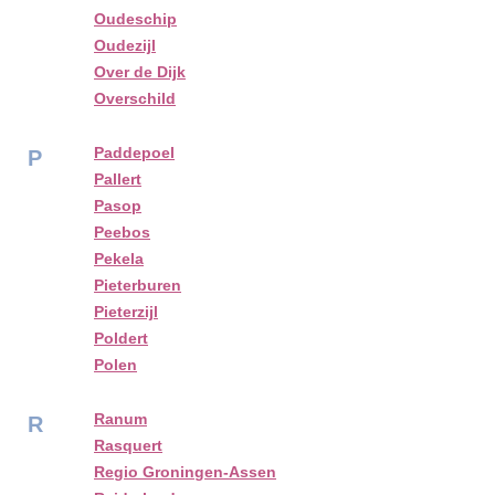
Oudeschip
Oudezijl
Over de Dijk
Overschild
Paddepoel
P
Pallert
Pasop
Peebos
Pekela
Pieterburen
Pieterzijl
Poldert
Polen
Ranum
R
Rasquert
Regio Groningen-Assen