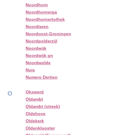
Noordhorn
Noordhornerga
Noordhornertolhek
Noordlaren
Noordoost-Groningen
Noordpolderzijl
Noordwijk
Noordwijk gn
Noordwolde
Nuis
Numero Dertien
Okswerd
O
Oldambt
Oldambt (streek)
Oldehove
Oldekerk
Oldenklooster