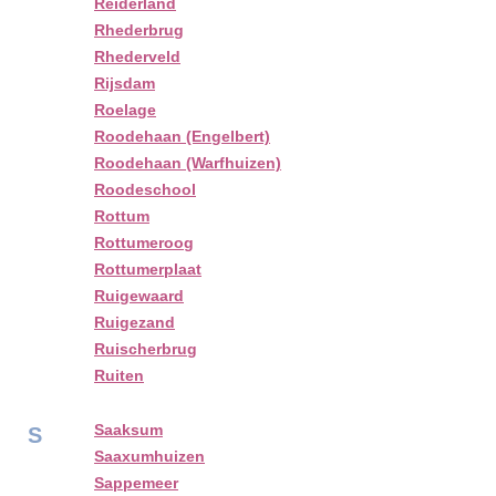
Reiderland
Rhederbrug
Rhederveld
Rijsdam
Roelage
Roodehaan (Engelbert)
Roodehaan (Warfhuizen)
Roodeschool
Rottum
Rottumeroog
Rottumerplaat
Ruigewaard
Ruigezand
Ruischerbrug
Ruiten
Saaksum
S
Saaxumhuizen
Sappemeer