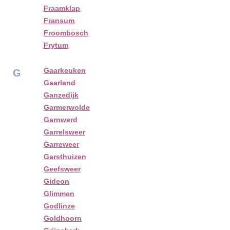
Fraamklap
Fransum
Froombosch
Frytum
Gaarkeuken
G
Gaarland
Ganzedijk
Garmerwolde
Garnwerd
Garrelsweer
Garreweer
Garsthuizen
Geefsweer
Gideon
Glimmen
Godlinze
Goldhoorn