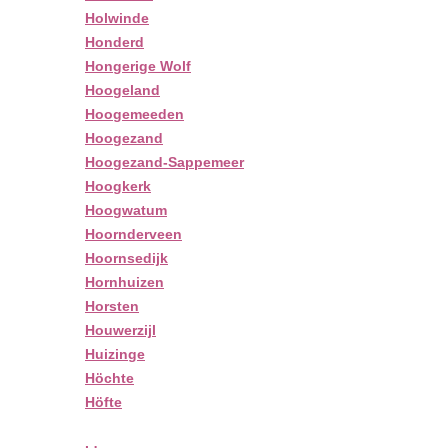
Holwinde
Honderd
Hongerige Wolf
Hoogeland
Hoogemeeden
Hoogezand
Hoogezand-Sappemeer
Hoogkerk
Hoogwatum
Hoornderveen
Hoornsedijk
Hornhuizen
Horsten
Houwerzijl
Huizinge
Höchte
Höfte