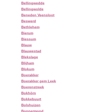
Bellingwedde
Bellingwolde
Beneden Veensloot
Beswerd
Bethlehem
Bierum
Biessum
Blauw
Blauwestad
Blekslage
Blijham
Blokum
Boerakker
Boerakker gem Leek
Boerenstreek
Bokhörn
Bokkebuurt
Bolshuizen
Bonnermond