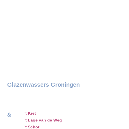
Glazenwassers Groningen
't Kret
&
't Lage van de Weg
't Schot