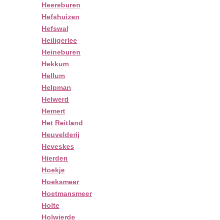
Heereburen
Hefshuizen
Hefswal
Heiligerlee
Heineburen
Hekkum
Hellum
Helpman
Helwerd
Hemert
Het Reitland
Heuvelderij
Heveskes
Hierden
Hoekje
Hoeksmeer
Hoetmansmeer
Holte
Holwierde