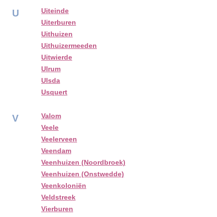
Uiteinde
U
Uiterburen
Uithuizen
Uithuizermeeden
Uitwierde
Ulrum
Ulsda
Usquert
Valom
V
Veele
Veelerveen
Veendam
Veenhuizen (Noordbroek)
Veenhuizen (Onstwedde)
Veenkoloniën
Veldstreek
Vierburen