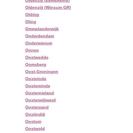
Oldenzijl (Eemsmond)
Oldenzijl (Winsum GR)
Oldörp
Oling
Ommelanderwijk
Onderdendam
Onderwierum
Onnen
Onstwedde
Oomsberg
Oost-Groningen
Oosteinde
Oostereinde
Oosternieland
Oosterwijtwerd
Oosterzand
Oostindië
Oostum
Oostwold