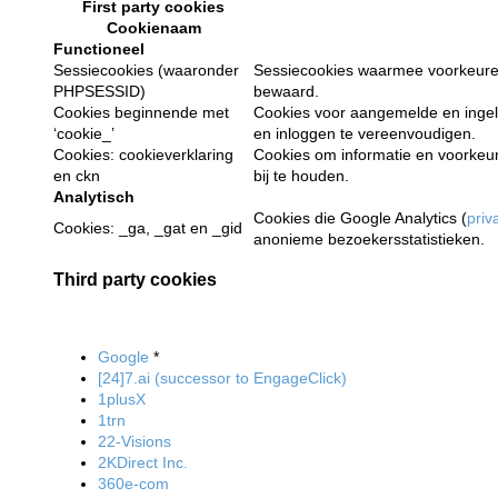
First party cookies
Cookienaam
Functioneel
Sessiecookies (waaronder
Sessiecookies waarmee voorkeuren
PHPSESSID)
bewaard.
Cookies beginnende met
Cookies voor aangemelde en inge
‘cookie_’
en inloggen te vereenvoudigen.
Cookies: cookieverklaring
Cookies om informatie en voorkeu
en ckn
bij te houden.
Analytisch
Cookies die Google Analytics (
priv
Cookies: _ga, _gat en _gid
anonieme bezoekersstatistieken.
Third party cookies
Google
*
[24]7.ai (successor to EngageClick)
1plusX
1trn
22-Visions
2KDirect Inc.
360e-com