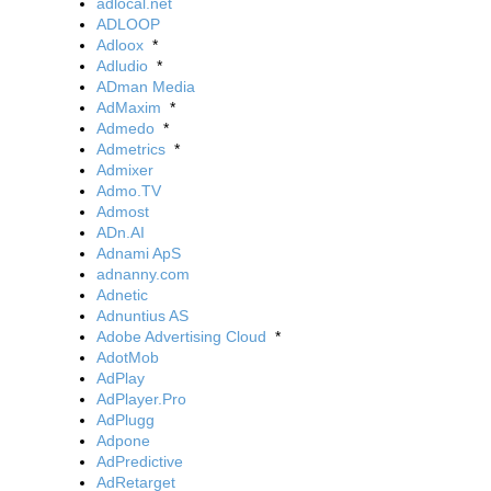
adlocal.net
ADLOOP
Adloox
*
Adludio
*
ADman Media
AdMaxim
*
Admedo
*
Admetrics
*
Admixer
Admo.TV
Admost
ADn.AI
Adnami ApS
adnanny.com
Adnetic
Adnuntius AS
Adobe Advertising Cloud
*
AdotMob
AdPlay
AdPlayer.Pro
AdPlugg
Adpone
AdPredictive
AdRetarget