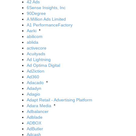
42 Ads
6Sense Insights, Inc
90Degree
A Million Ads Limited
A1 PerformanceFactory
Aarki
*
abilicom
ablida
activecore
Acuityads
Ad Lightning
Ad Optima Digital
Ad2iction
Ad360
Adacado
*
Adadyn
Adagio
Adapt Retail - Advertising Platform
Adara Media
*
Adbalancer
Adblade
ADBOX
AdButler
Adcash