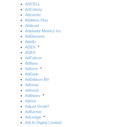
ADCELL
AdColony
Adcombi
Addition Plus
Addroid
Adelaide Metrics Inc
AdElement
Adello
ADEX
*
ADEX
AdFalcon
Adflare
Adform
*
AdGear
AdGibbon BV
Adhese
adhood
Adikteev
*
Adimo
Adjust GmbH
AdKernel
AdLedge
*
AdLib Digital Limited