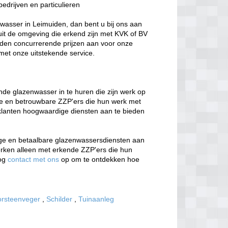
edrijven en particulieren
wasser in Leimuiden, dan bent u bij ons aan
uit de omgeving die erkend zijn met KVK of BV
eden concurrerende prijzen aan voor onze
 met onze uitstekende service.
nde glazenwasser in te huren die zijn werk op
ende en betrouwbare ZZP'ers die hun werk met
klanten hoogwaardige diensten aan te bieden
ige en betaalbare glazenwassersdiensten aan
werken alleen met erkende ZZP'ers die hun
nog
contact met ons
op om te ontdekken hoe
rsteenveger
,
Schilder
,
Tuinaanleg