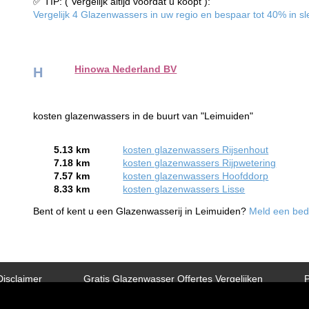
✅ TIP: ( Vergelijk altijd voordat u koopt ):
Vergelijk 4 Glazenwassers in uw regio en bespaar tot 40% in sle
Hinowa Nederland BV
H
kosten glazenwassers in de buurt van "Leimuiden"
5.13 km
kosten glazenwassers Rijsenhout
7.18 km
kosten glazenwassers Rijpwetering
7.57 km
kosten glazenwassers Hoofddorp
8.33 km
kosten glazenwassers Lisse
Bent of kent u een Glazenwasserij in Leimuiden?
Meld een bedr
Disclaimer
Gratis Glazenwasser Offertes Vergelijken
P